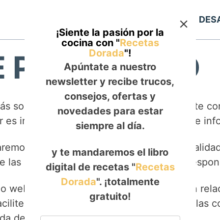
Inicio
ALMUERZO
DES
¡Siente la pasión por la
cocina con "
Recetas
Dorada
"!
E PRIVACIDAD
Apúntate a nuestro
newsletter y recibe trucos,
consejos, ofertas y
más sobre las obligaciones y derechos que te co
novedades para estar
 es informarte y el tuyo estar debidamente inf
siempre al día.
aremos con total transparencia sobre la finalida
y te mandaremos el libro
 de las obligaciones y derechos que te correspo
digital de recetas "
Recetas
Dorada
". ¡totalmente
o web se adapta a la normativa vigente en relac
gratuito!
acilites con tu consentimiento expreso y a las 
a desarrollar su actividad.