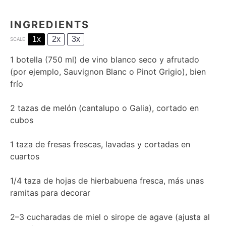
INGREDIENTS
1x
2x
3x
SCALE
1
botella (750 ml) de vino blanco seco y afrutado
(por ejemplo, Sauvignon Blanc o Pinot Grigio), bien
frío
2
tazas de melón (cantalupo o Galia), cortado en
cubos
1
taza de fresas frescas, lavadas y cortadas en
cuartos
1/4
taza de hojas de hierbabuena fresca, más unas
ramitas para decorar
2
–
3
cucharadas de miel o sirope de agave (ajusta al