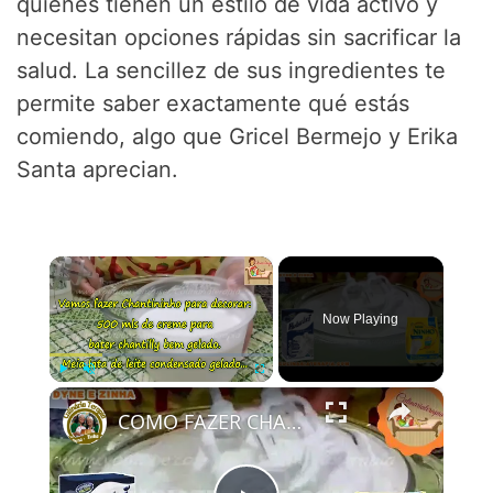
quienes tienen un estilo de vida activo y
necesitan opciones rápidas sin sacrificar la
salud. La sencillez de sus ingredientes te
permite saber exactamente qué estás
comiendo, algo que Gricel Bermejo y Erika
Santa aprecian.
×
Now Playing
×
Play
Unmute
Fullscreen
COMO FAZER CHANTININHO PERFEITO E DELICIOSO PARA QUALQUER COBERTURA DE BOLOS RECHEIOS SOBREMESAS