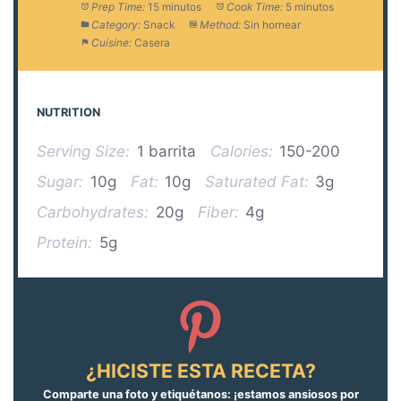
Prep Time:
15 minutos
Cook Time:
5 minutos
Category:
Snack
Method:
Sin hornear
Cuisine:
Casera
NUTRITION
Serving Size:
1 barrita
Calories:
150-200
Sugar:
10g
Fat:
10g
Saturated Fat:
3g
Carbohydrates:
20g
Fiber:
4g
Protein:
5g
¿HICISTE ESTA RECETA?
Comparte una foto y etiquétanos: ¡estamos ansiosos por