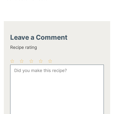
Leave a Comment
Recipe rating
1
2
3
4
5
Comment
Star
Stars
Stars
Stars
Stars