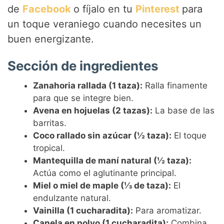
de
Facebook
o fíjalo en tu
Pinterest
para
un toque veraniego cuando necesites un
buen energizante.
Sección de ingredientes
Zanahoria rallada (1 taza):
Ralla finamente
para que se integre bien.
Avena en hojuelas (2 tazas):
La base de las
barritas.
Coco rallado sin azúcar (½ taza):
El toque
tropical.
Mantequilla de maní natural (½ taza):
Actúa como el aglutinante principal.
Miel o miel de maple (⅓ de taza):
El
endulzante natural.
Vainilla (1 cucharadita):
Para aromatizar.
Canela en polvo (1 cucharadita):
Combina