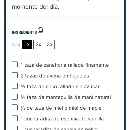
momento del día.
INGREDIENTS
1x
2x
3x
SCALE
1
taza de zanahoria rallada finamente
2
tazas de avena en hojuelas
½
taza de coco rallado sin azúcar
½
taza de mantequilla de maní natural
⅓
de taza de miel o miel de maple
1
cucharadita de esencia de vainilla
1
cucharadita de canela en polvo