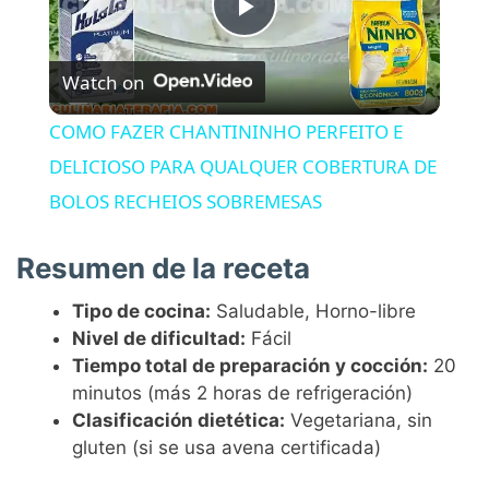
P
Watch on
l
COMO FAZER CHANTININHO PERFEITO E
a
DELICIOSO PARA QUALQUER COBERTURA DE
BOLOS RECHEIOS SOBREMESAS
y
Resumen de la receta
V
Tipo de cocina:
Saludable, Horno-libre
Nivel de dificultad:
Fácil
i
Tiempo total de preparación y cocción:
20
minutos (más 2 horas de refrigeración)
Clasificación dietética:
Vegetariana, sin
d
gluten (si se usa avena certificada)