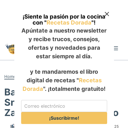
¡Siente la pasión por la cocina
con "
Recetas Dorada
"!
Apúntate a nuestro newsletter
y recibe trucos, consejos,
Skip
ofertas y novedades para
to
Me
content
estar siempre al día.
y te mandaremos el libro
Home
-
POSTRES
digital de recetas "
Recetas
Dorada
". ¡totalmente gratuito!
Barritas Energéticas: El
Snack Definitivo de
Zanahoria, Avena y Coco
¡Suscribirme!
Author:
Rosa Saldaña
Published:
August 28, 2025