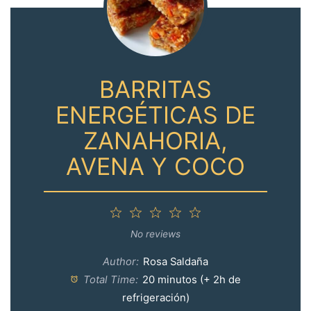
BARRITAS
ENERGÉTICAS DE
ZANAHORIA,
AVENA Y COCO
1
2
3
4
5
Star
Stars
Stars
Stars
Stars
No reviews
Author:
Rosa Saldaña
Total Time:
20 minutos (+ 2h de
refrigeración)