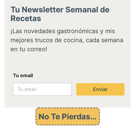
Tu Newsletter Semanal de
Recetas
¡Las novedades gastronómicas y mis
mejores trucos de cocina, cada semana
en tu correo!
T
Tu email
u
T
u
Enviar
e
m
a
i
No Te Pierdas…
l