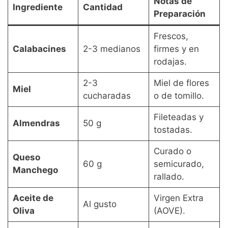
Notas de
Ingrediente
Cantidad
Preparación
Frescos,
Calabacines
2-3 medianos
firmes y en
rodajas.
2-3
Miel de flores
Miel
cucharadas
o de tomillo.
Fileteadas y
Almendras
50 g
tostadas.
Curado o
Queso
60 g
semicurado,
Manchego
rallado.
Aceite de
Virgen Extra
Al gusto
Oliva
(AOVE).