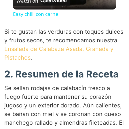
Watch on
l
Easy chilli con carne
a
Si te gustan las verduras con toques dulces
y
y frutos secos, te recomendamos nuestra
Ensalada de Calabaza Asada, Granada y
V
Pistachos
.
2. Resumen de la Receta
i
Se sellan rodajas de calabacín fresco a
d
fuego fuerte para mantener su corazón
jugoso y un exterior dorado. Aún calientes,
e
se bañan con miel y se coronan con queso
manchego rallado y almendras fileteadas. El
o