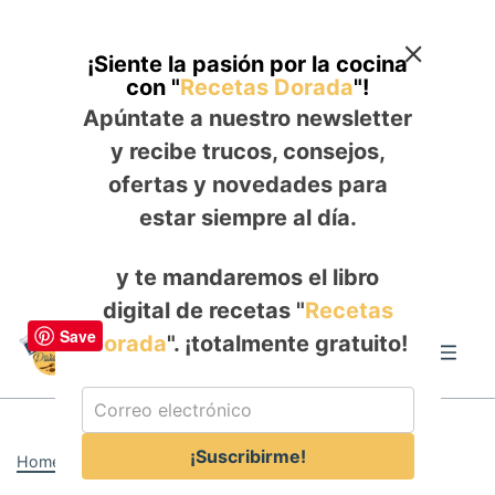
¡Siente la pasión por la cocina
con "
Recetas Dorada
"!
Apúntate a nuestro newsletter
y recibe trucos, consejos,
ofertas y novedades para
estar siempre al día.
y te mandaremos el libro
digital de recetas "
Recetas
Skip
Save
Dorada
". ¡totalmente gratuito!
to
Me
content
¡Suscribirme!
Home
-
ALMUERZO