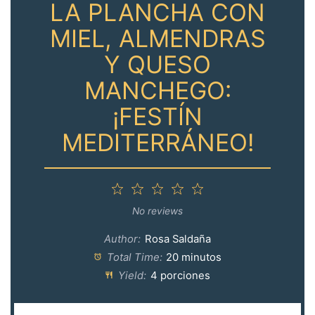
LA PLANCHA CON
MIEL, ALMENDRAS
Y QUESO
MANCHEGO:
¡FESTÍN
MEDITERRÁNEO!
1
2
3
4
5
Star
Stars
Stars
Stars
Stars
No reviews
Author:
Rosa Saldaña
Total Time:
20 minutos
Yield:
4 porciones