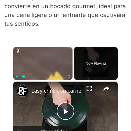
convierte en un bocado gourmet, ideal para
una cena ligera o un entrante que cautivará
tus sentidos.
×
Now Playing
×
Play
Unmute
Fullscreen
Easy chilli con carne
P