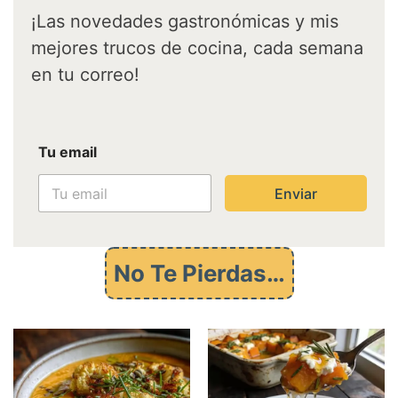
¡Las novedades gastronómicas y mis
mejores trucos de cocina, cada semana
en tu correo!
T
Tu email
u
e
m
Enviar
a
i
l
e
No Te Pierdas…
m
a
i
l