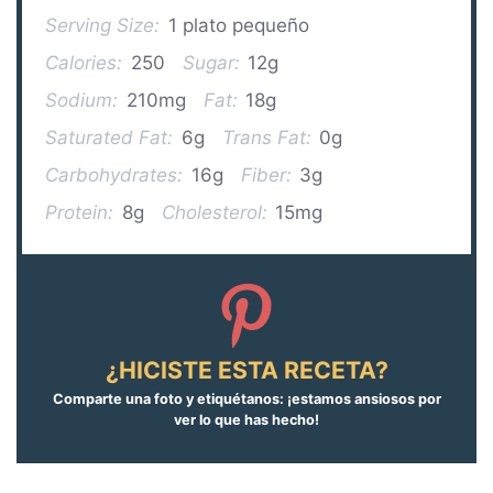
Serving Size:
1 plato pequeño
Calories:
250
Sugar:
12g
Sodium:
210mg
Fat:
18g
Saturated Fat:
6g
Trans Fat:
0g
Carbohydrates:
16g
Fiber:
3g
Protein:
8g
Cholesterol:
15mg
¿HICISTE ESTA RECETA?
Comparte una foto y etiquétanos: ¡estamos ansiosos por
ver lo que has hecho!