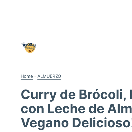
Skip
to
content
Home
-
ALMUERZO
Curry de Brócoli,
con Leche de Alme
Vegano Delicioso