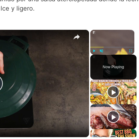
ce y ligero.
×
×
Play
Unmute
Fullsc
Now Playing