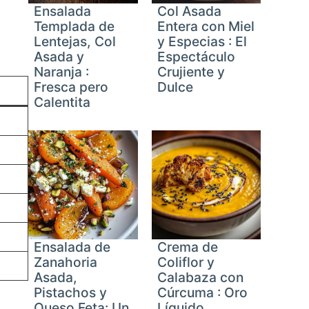
Ensalada
Col Asada
Templada de
Entera con Miel
Lentejas, Col
y Especias : El
Asada y
Espectáculo
Naranja :
Crujiente y
Fresca pero
Dulce
Calentita
Ensalada de
Crema de
Zanahoria
Coliflor y
Asada,
Calabaza con
Pistachos y
Cúrcuma : Oro
Queso Feta: Un
Líquido