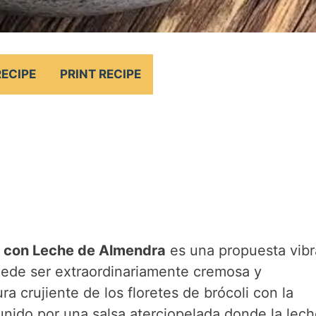
RECIPE
PRINT RECIPE
es con Leche de Almendra
es una propuesta vibr
ede ser extraordinariamente cremosa y
ura crujiente de los floretes de brócoli con la
 unido por una salsa aterciopelada donde la lec