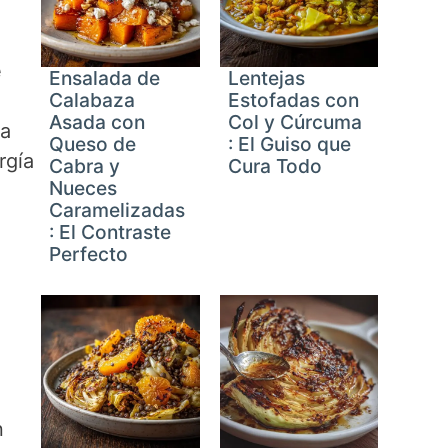
e
Ensalada de
Lentejas
Calabaza
Estofadas con
Asada con
Col y Cúrcuma
ra
Queso de
: El Guiso que
rgía
Cabra y
Cura Todo
Nueces
Caramelizadas
: El Contraste
Perfecto
n