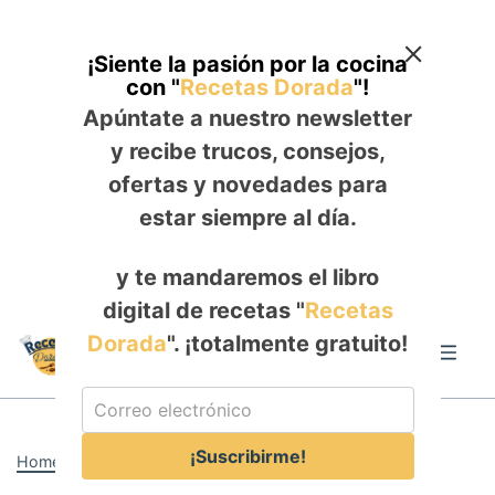
¡Siente la pasión por la cocina
con "
Recetas Dorada
"!
Apúntate a nuestro newsletter
y recibe trucos, consejos,
ofertas y novedades para
estar siempre al día.
y te mandaremos el libro
digital de recetas "
Recetas
Skip
Dorada
". ¡totalmente gratuito!
to
Me
content
¡Suscribirme!
Home
-
ALMUERZO