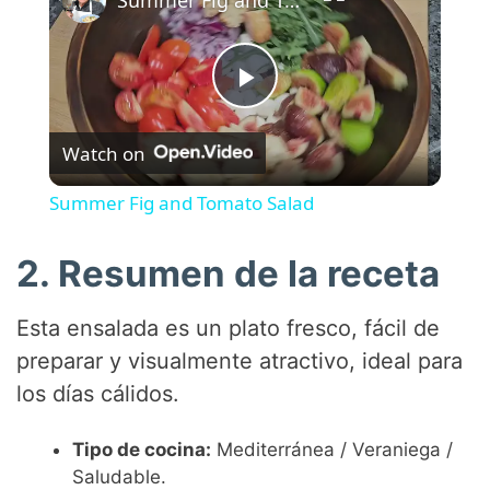
P
Watch on
l
Summer Fig and Tomato Salad
a
2. Resumen de la receta
y
Esta ensalada es un plato fresco, fácil de
preparar y visualmente atractivo, ideal para
V
los días cálidos.
i
Tipo de cocina:
Mediterránea / Veraniega /
Saludable.