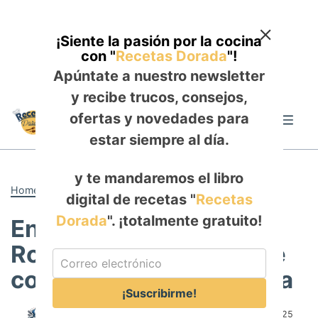
¡Siente la pasión por la cocina
con "
Recetas Dorada
"!
Apúntate a nuestro newsletter
y recibe trucos, consejos,
Skip
ofertas y novedades para
to
Me
content
estar siempre al día.
y te mandaremos el libro
Home
-
DESAYUNO
digital de recetas "
Recetas
Dorada
". ¡totalmente gratuito!
Ensalada de Tomate
Rosa, Melón y Aguacate
con Pétalos de Albahaca
¡Suscribirme!
Author:
Rosa Saldaña
Published:
June 22, 2025