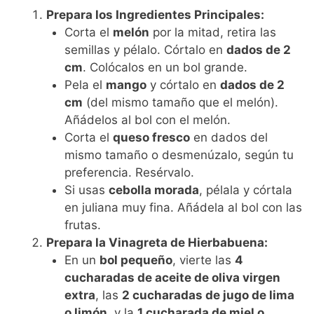
Prepara los Ingredientes Principales:
Corta el
melón
por la mitad, retira las
semillas y pélalo. Córtalo en
dados de 2
cm
. Colócalos en un bol grande.
Pela el
mango
y córtalo en
dados de 2
cm
(del mismo tamaño que el melón).
Añádelos al bol con el melón.
Corta el
queso fresco
en dados del
mismo tamaño o desmenúzalo, según tu
preferencia. Resérvalo.
Si usas
cebolla morada
, pélala y córtala
en juliana muy fina. Añádela al bol con las
frutas.
Prepara la Vinagreta de Hierbabuena:
En un
bol pequeño
, vierte las
4
cucharadas de aceite de oliva virgen
extra
, las
2 cucharadas de jugo de lima
o limón
, y la
1 cucharada de miel o