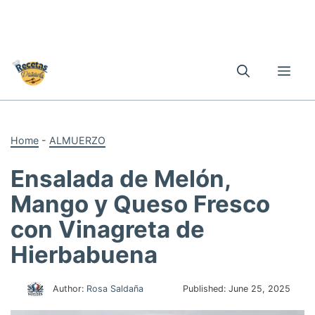
Skip
to
Me
content
Home
-
ALMUERZO
Ensalada de Melón,
Mango y Queso Fresco
con Vinagreta de
Hierbabuena
Author:
Rosa Saldaña
Published:
June 25, 2025