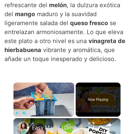
refrescante del
melón
, la dulzura exótica
del
mango
maduro y la suavidad
ligeramente salada del
queso fresco
se
entrelazan armoniosamente. Lo que eleva
este plato a otro nivel es una
vinagreta de
hierbabuena
vibrante y aromática, que
añade un toque inesperado y delicioso.
×
Now Playing
×
Play
Unmute
Fullscreen
Easy Mango Lime Popsicles #recipe #plantbased #popsicle