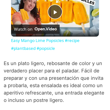
P
Watch on
l
Easy Mango Lime Popsicles #recipe
a
#plantbased #popsicle
y
Es un plato ligero, rebosante de color y un
verdadero placer para el paladar. Fácil de
V
preparar y con una presentación que invita
a probarla, esta ensalada es ideal como un
i
aperitivo refrescante, una entrada elegante
o incluso un postre ligero.
d