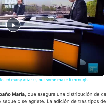
P
l
a
y
e foiled many attacks, but some make it through
V
baño María
, que asegura una distribución de ca
e seque o se agriete. La adición de tres tipos de
i