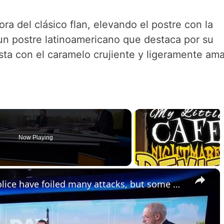
ra del clásico flan, elevando el postre con la
 un postre latinoamericano que destaca por su
sta con el caramelo crujiente y ligeramente am
Now Playing
×
The Jihadist threat in France: Police have foiled many attacks, but some make it through