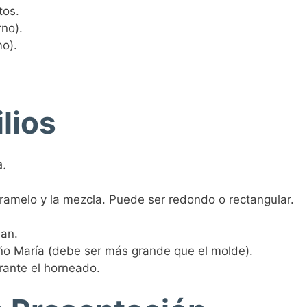
tos.
no).
o).
lios
a.
ramelo y la mezcla. Puede ser redondo o rectangular.
lan.
ño María (debe ser más grande que el molde).
rante el horneado.