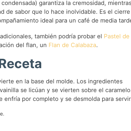
e condensada) garantiza la cremosidad, mientra
d de sabor que lo hace inolvidable. Es el cierre
d
ompañamiento ideal para un café de media tard
e
radicionales, también podría probar el
Pastel de
ación del flan, un
Flan de Calabaza
.
o
 Receta
ierte en la base del molde. Los ingredientes
 vainilla se licúan y se vierten sobre el caramelo
 enfría por completo y se desmolda para servir
e.