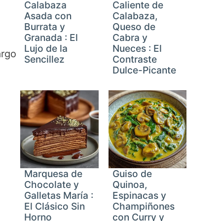
Calabaza
Caliente de
Asada con
Calabaza,
Burrata y
Queso de
Granada : El
Cabra y
Lujo de la
Nueces : El
argo
Sencillez
Contraste
Dulce-Picante
Marquesa de
Guiso de
Chocolate y
Quinoa,
Galletas María :
Espinacas y
El Clásico Sin
Champiñones
Horno
con Curry y