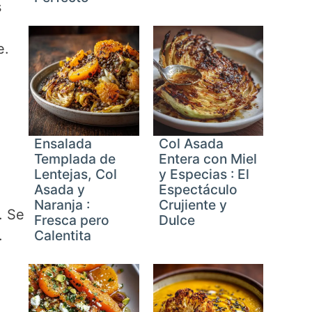
s
e.
Ensalada
Col Asada
Templada de
Entera con Miel
Lentejas, Col
y Especias : El
Asada y
Espectáculo
Naranja :
Crujiente y
. Se
Fresca pero
Dulce
.
Calentita