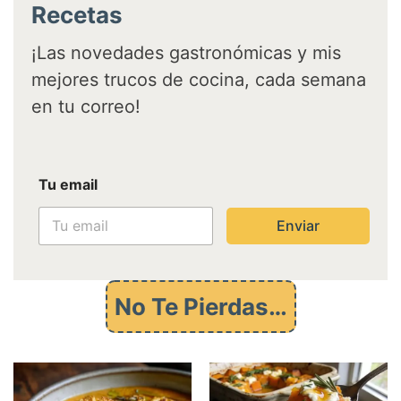
Recetas
¡Las novedades gastronómicas y mis
mejores trucos de cocina, cada semana
en tu correo!
e
Tu email
m
a
i
Enviar
l
T
u
e
No Te Pierdas…
m
a
i
l