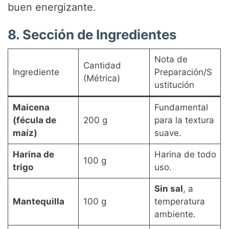
buen energizante.
8. Sección de Ingredientes
Nota de
Cantidad
Ingrediente
Preparación/S
(Métrica)
ustitución
Maicena
Fundamental
(fécula de
200 g
para la textura
maíz)
suave.
Harina de
Harina de todo
100 g
trigo
uso.
Sin sal
, a
Mantequilla
100 g
temperatura
ambiente.