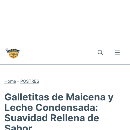
Skip
to
Me
content
Home
-
POSTRES
Galletitas de Maicena y
Leche Condensada:
Suavidad Rellena de
Sabor