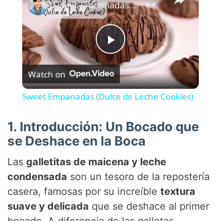
Sweet Empanadas (Dulce de Leche Cookies)
P
Watch on
l
Sweet Empanadas (Dulce de Leche Cookies)
a
1. Introducción: Un Bocado que
se Deshace en la Boca
y
Las
galletitas de maicena y leche
V
condensada
son un tesoro de la repostería
casera, famosas por su increíble
textura
i
suave y delicada
que se deshace al primer