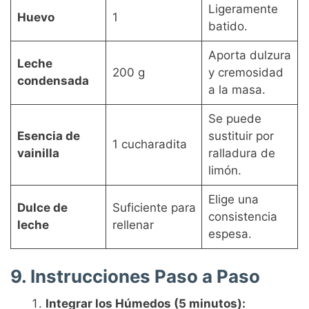
Ligeramente
Huevo
1
batido.
Aporta dulzura
Leche
200 g
y cremosidad
condensada
a la masa.
Se puede
Esencia de
sustituir por
1 cucharadita
vainilla
ralladura de
limón.
Elige una
Dulce de
Suficiente para
consistencia
leche
rellenar
espesa.
9. Instrucciones Paso a Paso
Integrar los Húmedos (5 minutos):