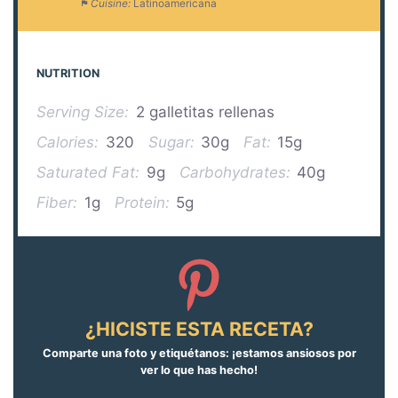
Cuisine:
Latinoamericana
NUTRITION
Serving Size:
2 galletitas rellenas
Calories:
320
Sugar:
30g
Fat:
15g
Saturated Fat:
9g
Carbohydrates:
40g
Fiber:
1g
Protein:
5g
¿HICISTE ESTA RECETA?
Comparte una foto y etiquétanos: ¡estamos ansiosos por
ver lo que has hecho!