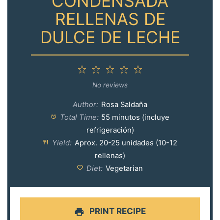
CONDENSADA
RELLENAS DE
DULCE DE LECHE
1
2
3
4
5
Star
Stars
Stars
Stars
Stars
No reviews
Author:
Rosa Saldaña
Total Time:
55 minutos (incluye
refrigeración)
Yield:
Aprox. 20-25 unidades (10-12
rellenas)
Diet:
Vegetarian
PRINT RECIPE