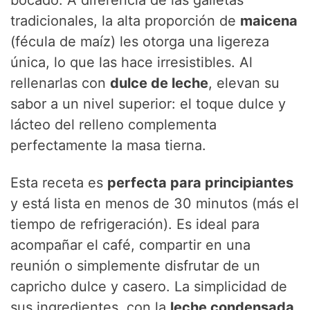
bocado. A diferencia de las galletas
d
tradicionales, la alta proporción de
maicena
(fécula de maíz) les otorga una ligereza
e
única, lo que las hace irresistibles. Al
rellenarlas con
dulce de leche
, elevan su
o
sabor a un nivel superior: el toque dulce y
lácteo del relleno complementa
perfectamente la masa tierna.
Esta receta es
perfecta para principiantes
y está lista en menos de 30 minutos (más el
tiempo de refrigeración). Es ideal para
acompañar el café, compartir en una
reunión o simplemente disfrutar de un
capricho dulce y casero. La simplicidad de
sus ingredientes, con la
leche condensada