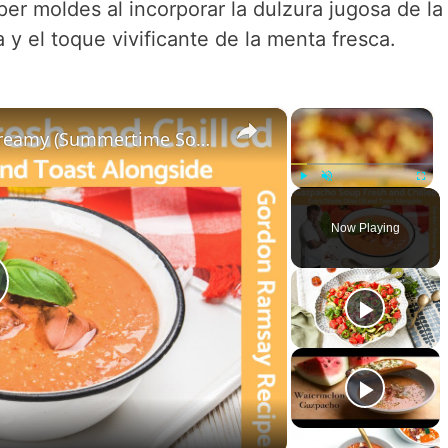
er moldes al incorporar la dulzura jugosa de la
 y el toque vivificante de la menta fresca.
×
×
Gazpacho Soup The Ultimate Creamy (Summertime Soup Recipe) - Gordon Ramsay
Play
Unmute
Fullsc
Now Playing