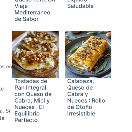
Viaje
Saludable
Mediterráneo
de Sabor
as en
Tostadas de
Calabaza,
Pan Integral
Queso de
te
con Queso de
Cabra y
Cabra, Miel y
Nueces : Rollo
Nueces : El
de Otoño
a. Si
Equilibrio
Irresistible
de
Perfecto