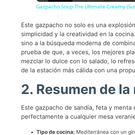
Gazpacho Soup The Ultimate Creamy (Su
y
Este gazpacho no solo es una explosión
V
simplicidad y la creatividad en la cocin
sino a la búsqueda moderna de combinac
i
prueba de que, a veces, los mejores pl
mezclar lo dulce con lo salado, lo refres
d
de la estación más cálida con una propue
e
2. Resumen de la 
o
Este gazpacho de sandía, feta y menta e
perfectamente a cualquier mesa verani
Tipo de cocina:
Mediterránea con un gi