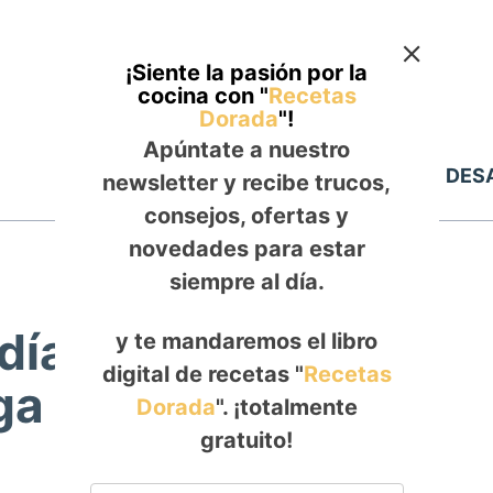
¡Siente la pasión por la
cocina con "
Recetas
Dorada
"!
Apúntate a nuestro
Inicio
ALMUERZO
DES
newsletter y recibe trucos,
consejos, ofertas y
novedades para estar
siempre al día.
ía, Feta y Menta:
y te mandaremos el libro
digital de recetas "
Recetas
ga en un Bocado
Dorada
". ¡totalmente
gratuito!