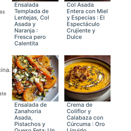
Ensalada
Col Asada
Templada de
Entera con Miel
as
Lentejas, Col
y Especias : El
Asada y
Espectáculo
Naranja :
Crujiente y
Fresca pero
Dulce
Calentita
ina.
ate
Ensalada de
Crema de
Zanahoria
Coliflor y
Asada,
Calabaza con
Pistachos y
Cúrcuma : Oro
Queso Feta: Un
Líquido