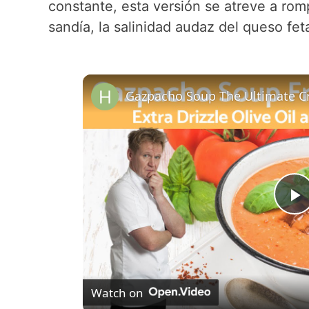
constante, esta versión se atreve a romp
sandía, la salinidad audaz del queso feta
P
l
Watch on
a