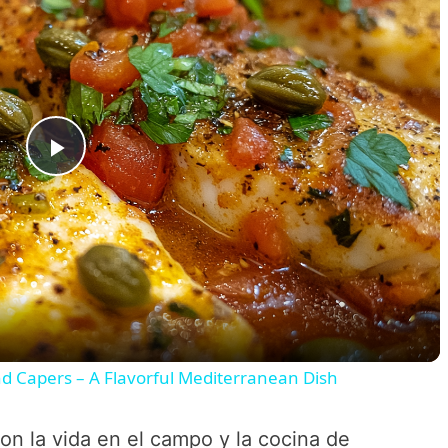
P
l
a
y
and Capers – A Flavorful Mediterranean Dish
V
con la vida en el campo y la cocina de