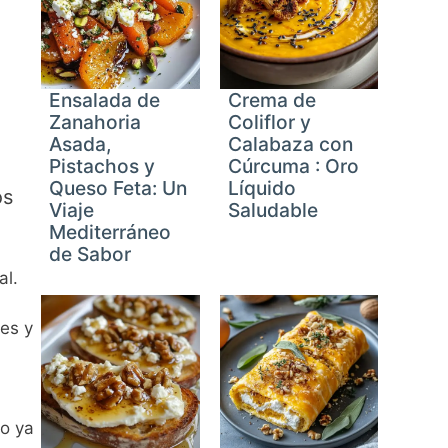
Ensalada de
Crema de
Zanahoria
Coliflor y
Asada,
Calabaza con
Pistachos y
Cúrcuma : Oro
Queso Feta: Un
Líquido
os
Viaje
Saludable
Mediterráneo
de Sabor
al.
tes y
no ya