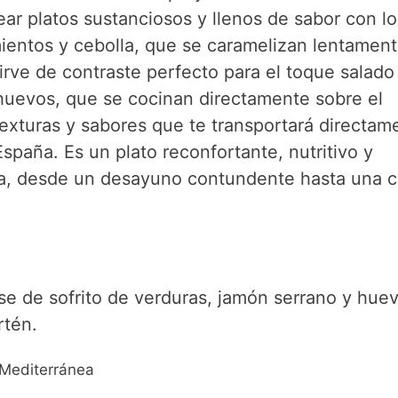
r platos sustanciosos y llenos de sabor con l
i
ientos y cebolla, que se caramelizan lentament
rve de contraste perfecto para el toque salado
d
 huevos, que se cocinan directamente sobre el
 texturas y sabores que te transportará directam
e
spaña. Es un plato reconfortante, nutritivo y
ía, desde un desayuno contundente hasta una 
o
se de sofrito de verduras, jamón serrano y huev
rtén.
 Mediterránea