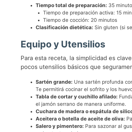
Tiempo total de preparación:
35 minut
Tiempo de preparación activa: 15 mi
Tiempo de cocción: 20 minutos
Clasificación dietética:
Sin gluten (si se
Equipo y Utensilios
Para esta receta, la simplicidad es clav
pocos utensilios básicos que seguramen
Sartén grande:
Una sartén profunda con
Te permitirá cocinar el sofrito y los hu
Tabla de cortar y cuchillo afilado:
Fundam
el jamón serrano de manera uniforme.
Cuchara de madera o espátula de silic
Aceitera o botella de aceite de oliva:
Par
Salero y pimentero:
Para sazonar al gust