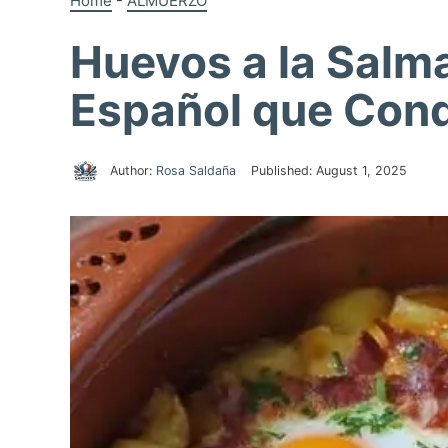
Home
-
ALMUERZO
Huevos a la Salma
Español que Conq
Author:
Rosa Saldaña
Published:
August 1, 2025