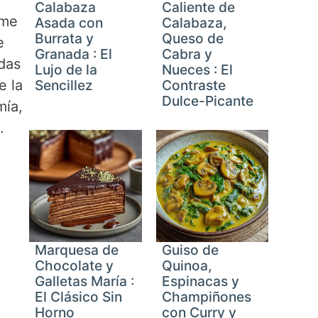
Calabaza
Caliente de
ume
Asada con
Calabaza,
Burrata y
Queso de
e
Granada : El
Cabra y
odas
Lujo de la
Nueces : El
e la
Sencillez
Contraste
Dulce-Picante
mía,
.
Marquesa de
Guiso de
Chocolate y
Quinoa,
Galletas María :
Espinacas y
El Clásico Sin
Champiñones
Horno
con Curry y