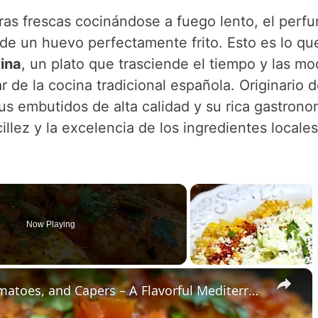
ras frescas cocinándose a fuego lento, el perf
de un huevo perfectamente frito. Esto es lo qu
ina
, un plato que trasciende el tiempo y las m
 de la cocina tradicional española. Originario d
s embutidos de alta calidad y su rica gastrono
illez y la excelencia de los ingredientes locales
Now Playing
×
Cod Fish Fillets with Fennel, Tomatoes, and Capers – A Flavorful Mediterranean Dish