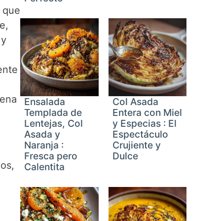
o que
e,
 y
ente
cena
Ensalada
Col Asada
Templada de
Entera con Miel
Lentejas, Col
y Especias : El
Asada y
Espectáculo
Naranja :
Crujiente y
Fresca pero
Dulce
os,
Calentita