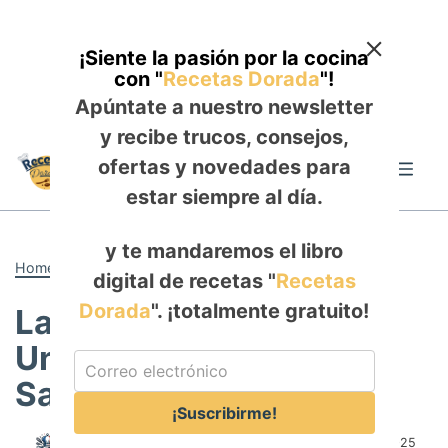
¡Siente la pasión por la cocina
con "
Recetas Dorada
"!
Apúntate a nuestro newsletter
y recibe trucos, consejos,
Skip
ofertas y novedades para
to
Me
content
estar siempre al día.
y te mandaremos el libro
Home
-
ALMUERZO
digital de recetas "
Recetas
Dorada
". ¡totalmente gratuito!
Lasaña Blanca de Pollo:
Un Plato Clásico con
Sabor a Hogar
¡Suscribirme!
Author:
Rosa Saldaña
Published:
August 21, 2025