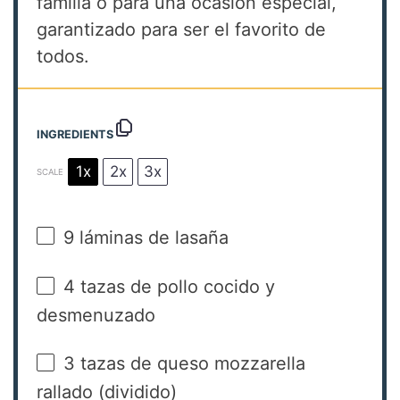
familia o para una ocasión especial,
garantizado para ser el favorito de
todos.
INGREDIENTS
1x
2x
3x
SCALE
9
láminas de lasaña
4
tazas de pollo cocido y
desmenuzado
3
tazas de queso mozzarella
rallado (dividido)