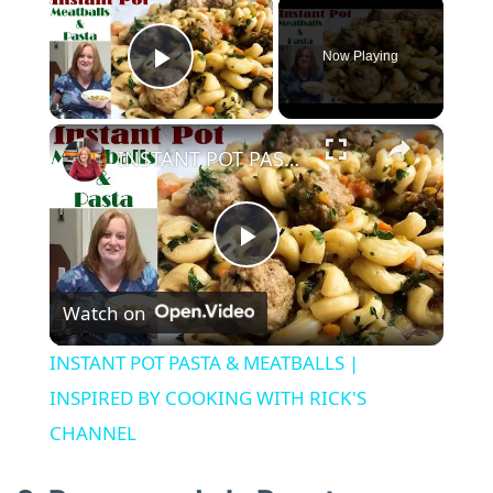
×
Now Playing
Play Video
×
INSTANT POT PASTA & MEATBALLS | INSPIRED BY COOKING WITH RICK'S CHANNEL
P
Watch on
l
INSTANT POT PASTA & MEATBALLS |
a
INSPIRED BY COOKING WITH RICK'S
CHANNEL
y