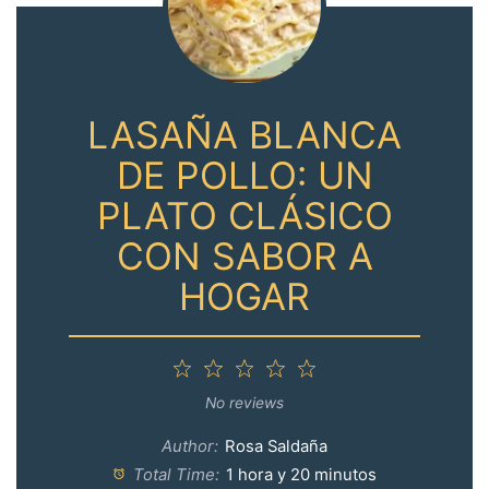
LASAÑA BLANCA
DE POLLO: UN
PLATO CLÁSICO
CON SABOR A
HOGAR
1
2
3
4
5
Star
Stars
Stars
Stars
Stars
No reviews
Author:
Rosa Saldaña
Total Time:
1 hora y 20 minutos