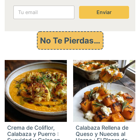
a
i
Enviar
l
e
m
a
No Te Pierdas…
i
l
T
u
Crema de Coliflor,
Calabaza Rellena de
Calabaza y Puerro :
Queso y Nueces al