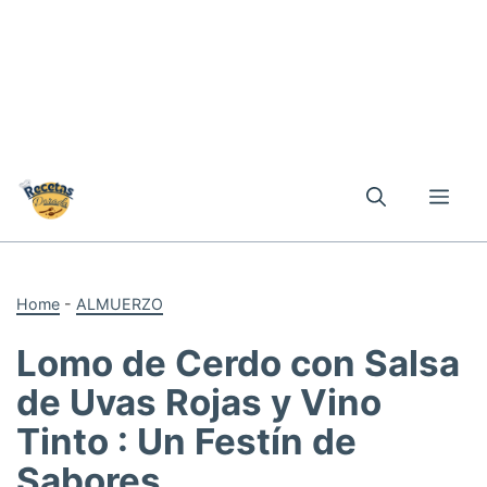
Skip
to
Me
content
Home
-
ALMUERZO
Lomo de Cerdo con Salsa
de Uvas Rojas y Vino
Tinto : Un Festín de
Sabores