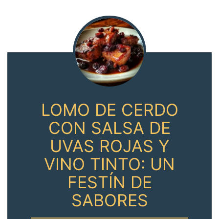
LOMO DE CERDO
CON SALSA DE
UVAS ROJAS Y
VINO TINTO: UN
FESTÍN DE
SABORES