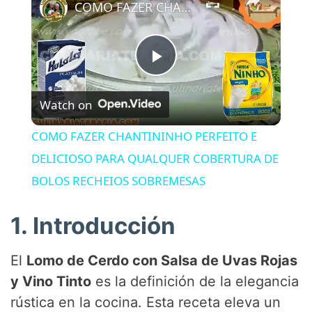
COMO FAZER CHANTININHO PERFEITO E DELICIOSO PARA QUALQUER COBERTURA DE BOLOS RECHEIOS SOBREMESAS
P
Watch on
l
COMO FAZER CHANTININHO PERFEITO E
a
DELICIOSO PARA QUALQUER COBERTURA DE
BOLOS RECHEIOS SOBREMESAS
y
1. Introducción
V
El
Lomo de Cerdo con Salsa de Uvas Rojas
i
y Vino Tinto
es la definición de la elegancia
rústica en la cocina. Esta receta eleva un