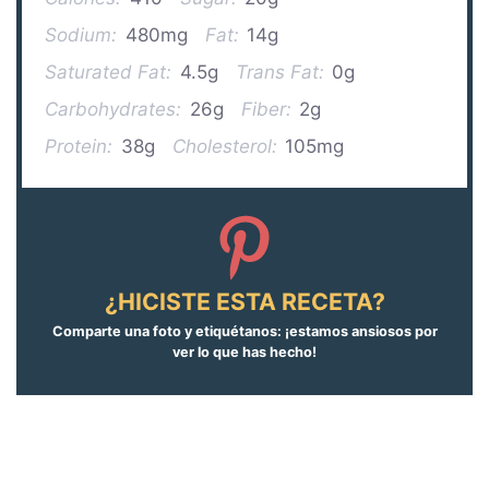
Sodium:
480mg
Fat:
14g
Saturated Fat:
4.5g
Trans Fat:
0g
Carbohydrates:
26g
Fiber:
2g
Protein:
38g
Cholesterol:
105mg
¿HICISTE ESTA RECETA?
Comparte una foto y etiquétanos: ¡estamos ansiosos por
ver lo que has hecho!