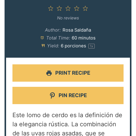
1
2
3
4
5
Star
Stars
Stars
Stars
Stars
No reviews
Author:
Rosa Saldaña
Total Time:
60 minutos
Yield:
6
porciones
1
x
PRINT RECIPE
PIN RECIPE
Este lomo de cerdo es la definición de
la elegancia rústica. La combinación
de las uvas rojas asadas, que se