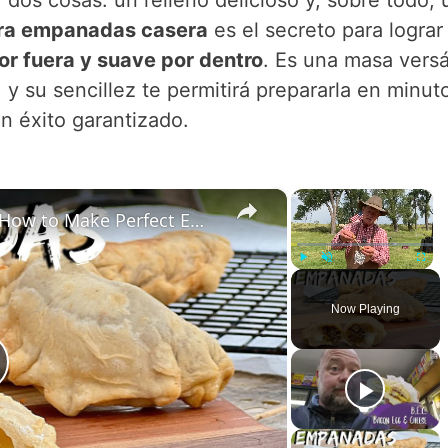
ara empanadas casera
es el secreto para lograr
por fuera y suave por dentro
. Es una masa versát
, y su sencillez te permitirá prepararla en minut
 éxito garantizado.
×
×
I'm Lovin' These Empanadas! | How to Make Perfect Empanadas
Play
Unmute
Fullsc
Now Playing