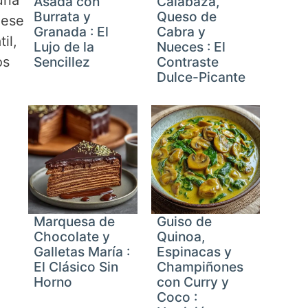
Asada con
Calabaza,
Burrata y
Queso de
 ese
Granada : El
Cabra y
il,
Lujo de la
Nueces : El
os
Sencillez
Contraste
Dulce-Picante
reen
Marquesa de
Guiso de
Chocolate y
Quinoa,
Galletas María :
Espinacas y
El Clásico Sin
Champiñones
Horno
con Curry y
Coco :