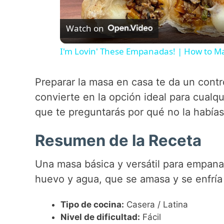
l
Watch on
a
I'm Lovin' These Empanadas! | How to 
y
Preparar la masa en casa te da un control
V
convierte en la opción ideal para cualqu
que te preguntarás por qué no la había
i
Resumen de la Receta
d
Una masa básica y versátil para empana
e
huevo y agua, que se amasa y se enfría 
Tipo de cocina:
Casera / Latina
o
Nivel de dificultad:
Fácil