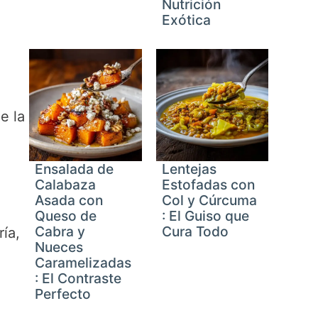
Nutrición
Exótica
e la
Ensalada de
Lentejas
Calabaza
Estofadas con
Asada con
Col y Cúrcuma
Queso de
: El Guiso que
Cabra y
Cura Todo
ía,
Nueces
Caramelizadas
: El Contraste
Perfecto