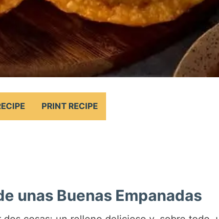
RECIPE
PRINT RECIPE
o de unas Buenas Empanadas
os cosas: un relleno delicioso y, sobre todo, 