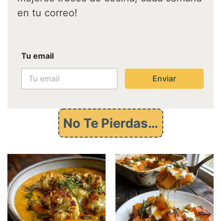
en tu correo!
e
Tu email
m
a
i
Enviar
l
e
m
a
No Te Pierdas…
i
l
T
u