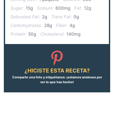
Sugar:
15g
Sodium:
600mg
Fat:
12g
Saturated Fat:
2g
Trans Fat:
0g
Carbohydrates:
28g
Fiber:
4g
Protein:
50g
Cholesterol:
140mg
¿HICISTE ESTA RECETA?
Comparte una foto y etiquétanos: ¡estamos ansiosos por
ver lo que has hecho!