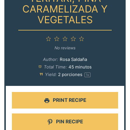
CARAMELIZADA Y
VEGETALES
1
2
3
4
5
Star
Stars
Stars
Stars
Stars
No reviews
Author:
Rosa Saldaña
Total Time:
45 minutos
Yield:
2
porciones
1
x
PRINT RECIPE
PIN RECIPE