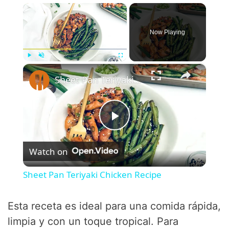
×
Now Playing
×
Play
Unmute
Fullscreen
Sheet Pan Teriyaki Chicken Recipe
P
Watch on
l
Sheet Pan Teriyaki Chicken Recipe
a
Esta receta es ideal para una comida rápida,
y
limpia y con un toque tropical. Para