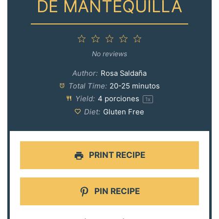
DE MANTEQUILLA
1
2
3
4
5
Star
Stars
Stars
Stars
Stars
No reviews
Author:
Rosa Saldaña
Total Time:
20-25 minutos
Yield:
4
porciones
1
x
Diet:
Gluten Free
PRINT RECIPE
PIN RECIPE