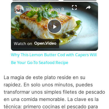
×
Play
Unmute
Fullscreen
Why This Lemon Butter Cod with Capers Will Be Your Go-To Seafood Recipe
P
Watch on
l
Why This Lemon Butter Cod with Capers Will
a
Be Your Go-To Seafood Recipe
y
La magia de este plato reside en su
rapidez. En solo unos minutos, puedes
V
transformar unos simples filetes de pescado
en una comida memorable. La clave es la
i
técnica: primero cocinas el pescado para