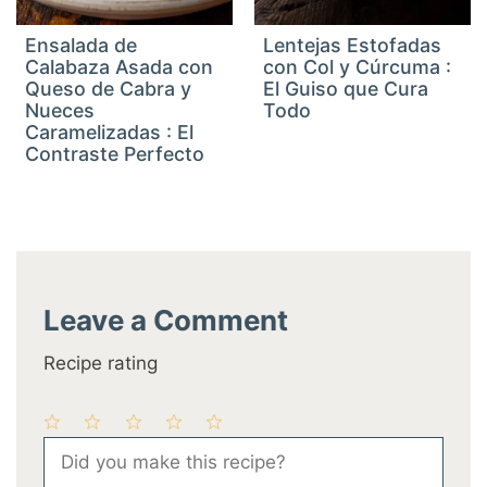
Ensalada de
Lentejas Estofadas
Calabaza Asada con
con Col y Cúrcuma :
Queso de Cabra y
El Guiso que Cura
Nueces
Todo
Caramelizadas : El
Contraste Perfecto
Leave a Comment
Recipe rating
1
2
3
4
5
Comment
Star
Stars
Stars
Stars
Stars