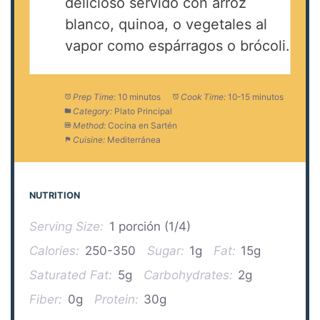
delicioso servido con arroz
blanco, quinoa, o vegetales al
vapor como espárragos o brócoli.
Prep Time:
10 minutos
Cook Time:
10-15 minutos
Category:
Plato Principal
Method:
Cocina en Sartén
Cuisine:
Mediterránea
NUTRITION
Serving Size:
1 porción (1/4)
Calories:
250-350
Sugar:
1g
Fat:
15g
Saturated Fat:
5g
Carbohydrates:
2g
Fiber:
0g
Protein:
30g