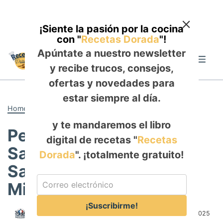
¡Siente la pasión por la cocina
con "
Recetas Dorada
"!
Skip
Apúntate a nuestro newsletter
to
Me
y recibe trucos, consejos,
content
ofertas y novedades para
estar siempre al día.
Home
-
ALMUERZO
y te mandaremos el libro
Pescado al Limón en
digital de recetas "
Recetas
Salsa de Mantequilla: El
Dorada
". ¡totalmente gratuito!
Sabor del Mar en 15
Minutos
¡Suscribirme!
Author:
Rosa Saldaña
Published:
September 10, 2025