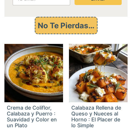
e
m
a
i
No Te Pierdas…
l
Crema de Coliflor,
Calabaza Rellena de
Calabaza y Puerro :
Queso y Nueces al
Suavidad y Color en
Horno : El Placer de
un Plato
lo Simple