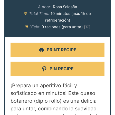
Author:
Rosa Saldaña
Total Time:
10 minutos (más 1h de
refrigeración)
Yield:
9
raciones (para untar)
1
x
PRINT RECIPE
PIN RECIPE
¡Prepara un aperitivo fácil y
sofisticado en minutos! Este queso
botanero (dip o rollo) es una delicia
para untar, combinando la suavidad