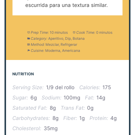
escurrida para una textura similar.
Prep Time:
10 minutos
Cook Time:
0 minutos
Category:
Aperitivo, Dip, Botana
Method:
Mezclar, Refrigerar
Cuisine:
Moderna, Americana
NUTRITION
Serving Size:
1/9 del rollo
Calories:
175
Sugar:
6g
Sodium:
100mg
Fat:
14g
Saturated Fat:
8g
Trans Fat:
0g
Carbohydrates:
8g
Fiber:
1g
Protein:
4g
Cholesterol:
35mg