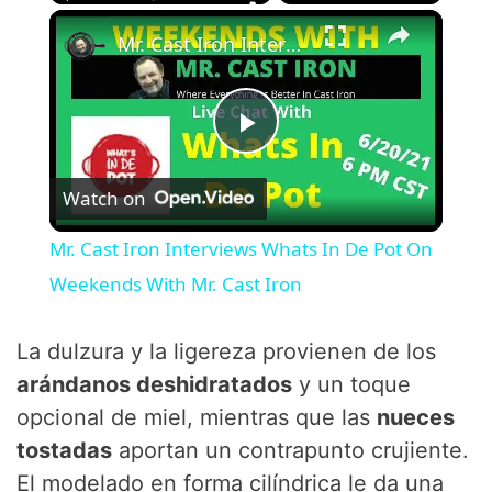
×
Play
Unmute
Fullscreen
Mr. Cast Iron Interviews Whats In De Pot On Weekends With Mr. Cast Iron
P
Watch on
l
Mr. Cast Iron Interviews Whats In De Pot On
a
Weekends With Mr. Cast Iron
y
La dulzura y la ligereza provienen de los
arándanos deshidratados
y un toque
V
opcional de miel, mientras que las
nueces
tostadas
aportan un contrapunto crujiente.
i
El modelado en forma cilíndrica le da una