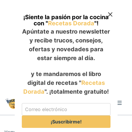
¡Siente la pasión por la cocina
con "
Recetas Dorada
"!
Apúntate a nuestro newsletter
y recibe trucos, consejos,
ofertas y novedades para
estar siempre al día.
y te mandaremos el libro
digital de recetas "
Recetas
Dorada
". ¡totalmente gratuito!
Skip
to
Me
content
¡Suscribirme!
Home
-
POSTRES