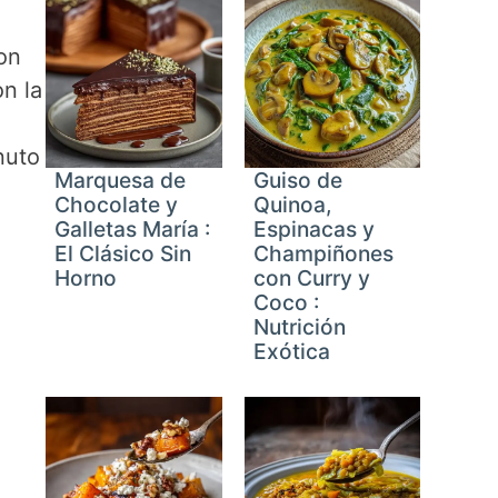
on
on la
nuto
Marquesa de
Guiso de
Chocolate y
Quinoa,
Galletas María :
Espinacas y
El Clásico Sin
Champiñones
Horno
con Curry y
Coco :
Nutrición
Exótica