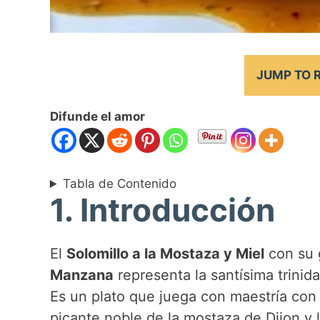
JUMP TO 
Difunde el amor
Tabla de Contenido
1. Introducción
El
Solomillo a la Mostaza y Miel
con su 
Manzana
representa la santísima trinid
Es un plato que juega con maestría con l
picante noble de la mostaza de Dijon y 