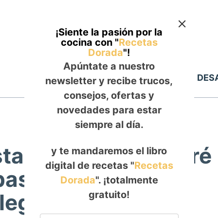
¡Siente la pasión por la
cocina con "
Recetas
Dorada
"!
Apúntate a nuestro
Inicio
ALMUERZO
DES
newsletter y recibe trucos,
consejos, ofertas y
novedades para estar
siempre al día.
staza y Miel con Puré
y te mandaremos el libro
digital de recetas "
Recetas
as Duquesas : El
Dorada
". ¡totalmente
gratuito!
Elegante y Sabroso