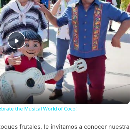
P
l
a
y
lebrate the Musical World of Coco!
V
toques frutales, le invitamos a conocer nuestra