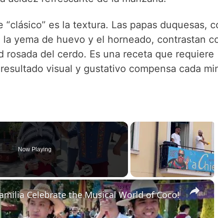
e “clásico” es la textura. Las papas duquesas, c
 a la yema de huevo y el horneado, contrastan c
d rosada del cerdo. Es una receta que requiere
 resultado visual y gustativo compensa cada mi
Now Playing
×
 Familia Celebrate the Musical World of Coco!