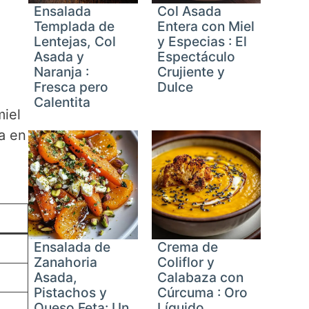
Ensalada
Col Asada
Templada de
Entera con Miel
Lentejas, Col
y Especias : El
Asada y
Espectáculo
Naranja :
Crujiente y
Fresca pero
Dulce
Calentita
miel
a en
Ensalada de
Crema de
Zanahoria
Coliflor y
Asada,
Calabaza con
Pistachos y
Cúrcuma : Oro
Queso Feta: Un
Líquido