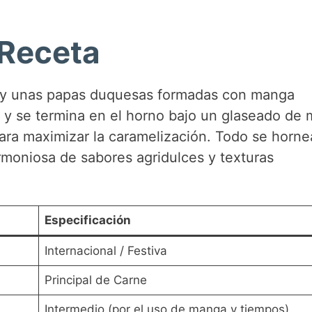
i
 Receta
d
e
o y unas papas duquesas formadas con manga
én y se termina en el horno bajo un glaseado de 
o
ara maximizar la caramelización. Todo se horne
rmoniosa de sabores agridulces y texturas
Especificación
Internacional / Festiva
Principal de Carne
Intermedio (por el uso de manga y tiempos)