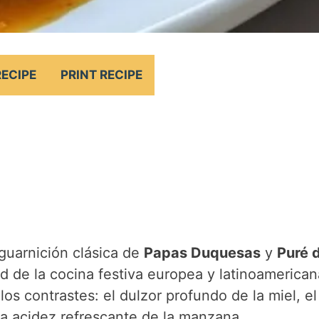
RECIPE
PRINT RECIPE
guarnición clásica de
Papas Duquesas
y
Puré 
ad de la cocina festiva europea y latinoamerican
os contrastes: el dulzor profundo de la miel, el
la acidez refrescante de la manzana.