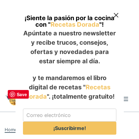
¡Siente la pasión por la cocina
con "
Recetas Dorada
"!
Apúntate a nuestro newsletter
y recibe trucos, consejos,
ofertas y novedades para
estar siempre al día.
y te mandaremos el libro
digital de recetas "
Recetas
Skip
Save
Dorada
". ¡totalmente gratuito!
to
Me
content
¡Suscribirme!
Home
-
ALMUERZO