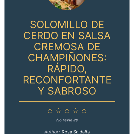
SOLOMILLO DE
CERDO EN SALSA
CREMOSA DE
CHAMPIÑONES:
RÁPIDO,
RECONFORTANTE
Y SABROSO
1
2
3
4
5
Star
Stars
Stars
Stars
Stars
No reviews
Author:
Rosa Saldaña