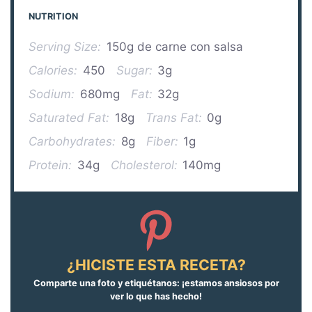
NUTRITION
Serving Size:
150g de carne con salsa
Calories:
450
Sugar:
3g
Sodium:
680mg
Fat:
32g
Saturated Fat:
18g
Trans Fat:
0g
Carbohydrates:
8g
Fiber:
1g
Protein:
34g
Cholesterol:
140mg
¿HICISTE ESTA RECETA?
Comparte una foto y etiquétanos: ¡estamos ansiosos por
ver lo que has hecho!