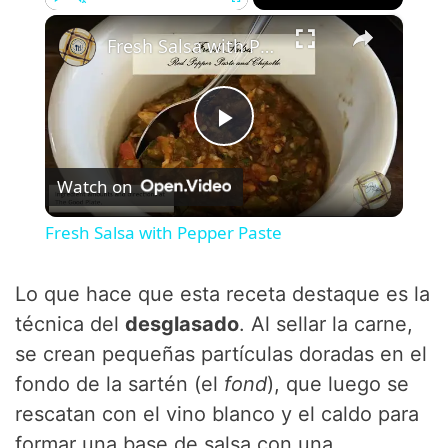
×
Play
Unmute
Fullscreen
Fresh Salsa with Pepper Paste
P
Watch on
l
Fresh Salsa with Pepper Paste
a
Lo que hace que esta receta destaque es la
y
técnica del
desglasado
. Al sellar la carne,
se crean pequeñas partículas doradas en el
V
fondo de la sartén (el
fond
), que luego se
rescatan con el vino blanco y el caldo para
i
formar una base de salsa con una