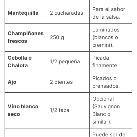
Para el sabor
Mantequilla
2 cucharadas
de la salsa.
Laminados
Champiñones
250 g
(blancos o
frescos
cremini).
Cebolla o
Picada
1/2 pequeña
Chalota
finamente.
Picados o
Ajo
2 dientes
prensados.
Opcional
Vino blanco
(Sauvignon
1/2 taza
seco
Blanc o
similar).
Puede ser de