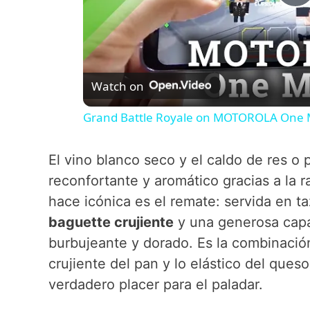
P
l
Watch on
a
Grand Battle Royale on MOTOROLA One 
y
El vino blanco seco y el caldo de res o 
V
reconfortante y aromático gracias a la ra
hace icónica es el remate: servida en t
i
baguette crujiente
y una generosa cap
burbujeante y dorado. Es la combinación 
d
crujiente del pan y lo elástico del ques
verdadero placer para el paladar.
e