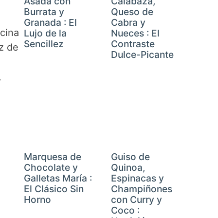
Asada con
Calabaza,
Burrata y
Queso de
Granada : El
Cabra y
ocina
Lujo de la
Nueces : El
Sencillez
Contraste
ez de
Dulce-Picante
,
Marquesa de
Guiso de
Chocolate y
Quinoa,
reen
Galletas María :
Espinacas y
El Clásico Sin
Champiñones
Horno
con Curry y
Coco :