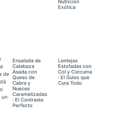
Nutrición
Exótica
o
Ensalada de
Lentejas
Calabaza
Estofadas con
la
Asada con
Col y Cúrcuma
a de
Queso de
: El Guiso que
stá
Cabra y
Cura Todo
Nueces
lo
Caramelizadas
y un
: El Contraste
Perfecto