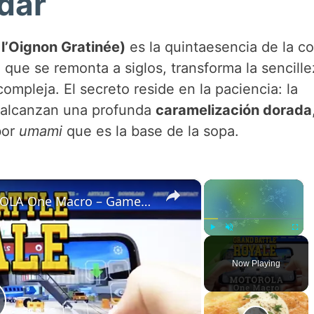
dar
l’Oignon Gratinée)
es la quintaesencia de la c
 que se remonta a siglos, transforma la sencill
compleja. El secreto reside en la paciencia: la
e alcanzan una profunda
caramelización dorada
bor
umami
que es la base de la sopa.
×
×
Grand Battle Royale on MOTOROLA One Macro – Gameplay
Play
Unmute
Fullsc
Now Playing