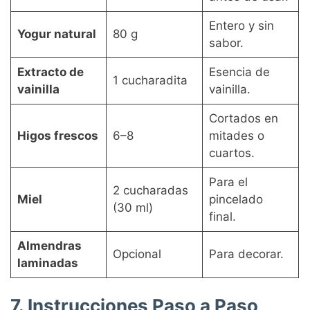
Entero y sin
Yogur natural
80 g
sabor.
Extracto de
Esencia de
1 cucharadita
vainilla
vainilla.
Cortados en
Higos frescos
6–8
mitades o
cuartos.
Para el
2 cucharadas
Miel
pincelado
(30 ml)
final.
Almendras
Opcional
Para decorar.
laminadas
7. Instrucciones Paso a Paso