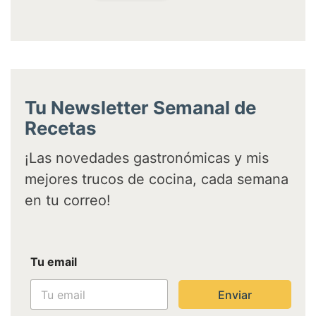
Tu Newsletter Semanal de
Recetas
¡Las novedades gastronómicas y mis
mejores trucos de cocina, cada semana
en tu correo!
T
Tu email
u
e
m
Enviar
a