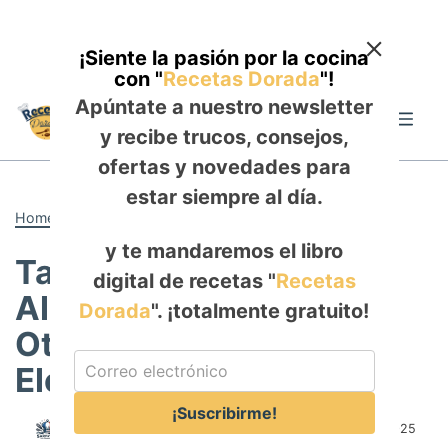
¡Siente la pasión por la cocina
con "
Recetas Dorada
"!
Skip
Apúntate a nuestro newsletter
to
Me
y recibe trucos, consejos,
content
ofertas y novedades para
estar siempre al día.
Home
-
POSTRES
y te mandaremos el libro
Tarta de Higos y
digital de recetas "
Recetas
Almendras con Miel
Dorada
". ¡totalmente gratuito!
Otoñal: Un Bocado de
Elegancia y Sabor
¡Suscribirme!
Author:
Rosa Saldaña
Published:
October 2, 2025