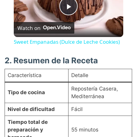
P
Watch on
l
Sweet Empanadas (Dulce de Leche Cookies)
a
2. Resumen de la Receta
y
Característica
Detalle
V
Repostería Casera,
Tipo de cocina
Mediterránea
i
Nivel de dificultad
Fácil
Tiempo total de
d
preparación y
55 minutos