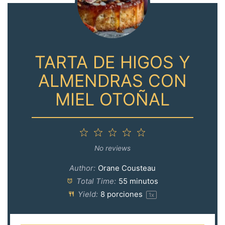
TARTA DE HIGOS Y
ALMENDRAS CON
MIEL OTOÑAL
1
2
3
4
5
Star
Stars
Stars
Stars
Stars
No reviews
Author:
Orane Cousteau
Total Time:
55 minutos
Yield:
8
porciones
1
x