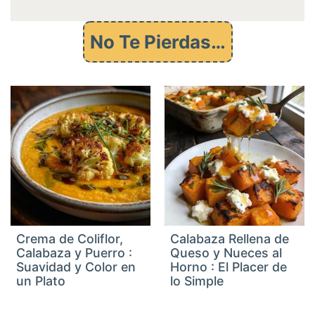
i
l
e
No Te Pierdas…
m
a
i
l
Crema de Coliflor,
Calabaza Rellena de
Calabaza y Puerro :
Queso y Nueces al
Suavidad y Color en
Horno : El Placer de
un Plato
lo Simple