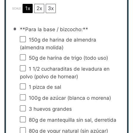
1x
2x
3x
SCALE
**Para la base / bizcocho:**
150g
de harina de almendra
(almendra molida)
50g
de harina de trigo (todo uso)
1 1/2
cucharaditas de levadura en
polvo (polvo de hornear)
1
pizca de sal
100g
de azúcar (blanca o morena)
3
huevos grandes
80g
de mantequilla sin sal, derretida
80g
de yogur natural (sin azúcar)