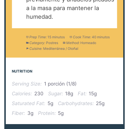
a la masa para mantener la
humedad.
Prep Time:
15 minutos
Cook Time:
40 minutos
Category:
Postres
Method:
Horneado
Cuisine:
Mediterránea / Otoñal
NUTRITION
Serving Size:
1 porción (1/8)
Calories:
230
Sugar:
18g
Fat:
15g
Saturated Fat:
5g
Carbohydrates:
25g
Fiber:
3g
Protein:
5g