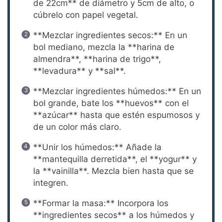
de 22cm** de diámetro y 5cm de alto, o
cúbrelo con papel vegetal.
**Mezclar ingredientes secos:** En un
bol mediano, mezcla la **harina de
almendra**, **harina de trigo**,
**levadura** y **sal**.
**Mezclar ingredientes húmedos:** En un
bol grande, bate los **huevos** con el
**azúcar** hasta que estén espumosos y
de un color más claro.
**Unir los húmedos:** Añade la
**mantequilla derretida**, el **yogur** y
la **vainilla**. Mezcla bien hasta que se
integren.
**Formar la masa:** Incorpora los
**ingredientes secos** a los húmedos y