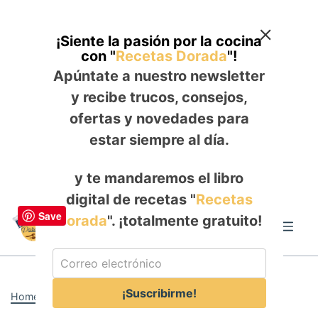
¡Siente la pasión por la cocina
con "
Recetas Dorada
"!
Apúntate a nuestro newsletter
y recibe trucos, consejos,
ofertas y novedades para
estar siempre al día.
y te mandaremos el libro
digital de recetas "
Recetas
Skip
Save
Dorada
". ¡totalmente gratuito!
to
Me
content
¡Suscribirme!
Home
-
DESAYUNO