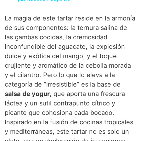
y
La magia de este tartar reside en la armonía
de sus componentes: la ternura salina de
V
las gambas cocidas, la cremosidad
inconfundible del aguacate, la explosión
i
dulce y exótica del mango, y el toque
crujiente y aromático de la cebolla morada
d
y el cilantro. Pero lo que lo eleva a la
categoría de “irresistible” es la base de
e
salsa de yogur
, que aporta una frescura
láctea y un sutil contrapunto cítrico y
o
picante que cohesiona cada bocado.
Inspirado en la fusión de cocinas tropicales
y mediterráneas, este tartar no es solo un
plato, es una declaración de intenciones