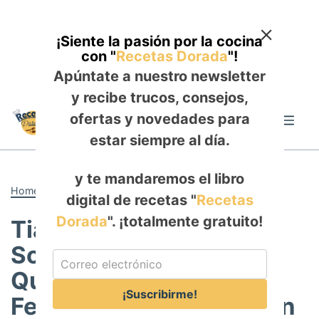
¡Siente la pasión por la cocina
con "
Recetas Dorada
"!
Apúntate a nuestro newsletter
y recibe trucos, consejos,
Skip
ofertas y novedades para
to
Me
content
estar siempre al día.
y te mandaremos el libro
Home
-
ALMUERZO
digital de recetas "
Recetas
Dorada
". ¡totalmente gratuito!
Tian de Verduras
Soleadas con Tomillo y
Queso de Cabra: Un
¡Suscribirme!
Festival Mediterráneo en