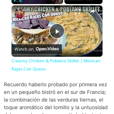
×
Play
Unmute
Fullscreen
Creamy Chicken & Poblano Skillet | Mexican Rajas Con Queso
P
Watch on
l
Creamy Chicken & Poblano Skillet | Mexican
a
Rajas Con Queso
y
Recuerdo haberlo probado por primera vez
en un pequeño bistró en el sur de Francia;
V
la combinación de las verduras tiernas, el
toque aromático del tomillo y la untuosidad