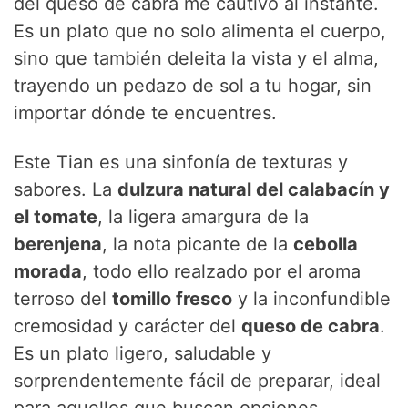
i
del queso de cabra me cautivó al instante.
Es un plato que no solo alimenta el cuerpo,
d
sino que también deleita la vista y el alma,
trayendo un pedazo de sol a tu hogar, sin
e
importar dónde te encuentres.
Este Tian es una sinfonía de texturas y
o
sabores. La
dulzura natural del calabacín y
el tomate
, la ligera amargura de la
berenjena
, la nota picante de la
cebolla
morada
, todo ello realzado por el aroma
terroso del
tomillo fresco
y la inconfundible
cremosidad y carácter del
queso de cabra
.
Es un plato ligero, saludable y
sorprendentemente fácil de preparar, ideal
para aquellos que buscan opciones