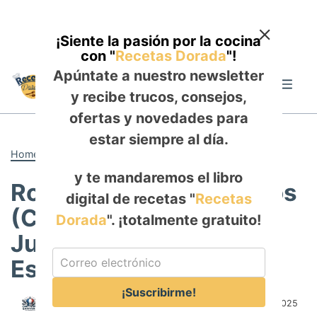
¡Siente la pasión por la cocina
con "
Recetas Dorada
"!
Skip
Apúntate a nuestro newsletter
to
Me
y recibe trucos, consejos,
content
ofertas y novedades para
estar siempre al día.
Home
-
ALMUERZO
y te mandaremos el libro
Rollitos de Pollo Rellenos
digital de recetas "
Recetas
(Cordon Bleu Casero) :
Dorada
". ¡totalmente gratuito!
Jugoso, Elegante y
Especiado
¡Suscribirme!
Author:
Rosa Saldaña
Published:
November 23, 2025