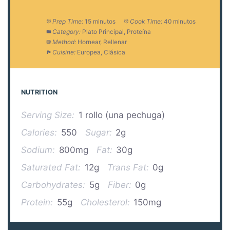
Prep Time:
15 minutos
Cook Time:
40 minutos
Category:
Plato Principal, Proteína
Method:
Hornear, Rellenar
Cuisine:
Europea, Clásica
NUTRITION
Serving Size:
1 rollo (una pechuga)
Calories:
550
Sugar:
2g
Sodium:
800mg
Fat:
30g
Saturated Fat:
12g
Trans Fat:
0g
Carbohydrates:
5g
Fiber:
0g
Protein:
55g
Cholesterol:
150mg