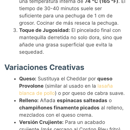
una temperatura interna de
74 °C (165 °F)
. El
tiempo de 30-40 minutos suele ser
suficiente para una pechuga de 1 cm de
grosor. Cocinar de más reseca la pechuga.
Toque de Jugosidad:
El pincelado final con
mantequilla derretida no solo dora, sino que
añade una grasa superficial que evita la
sequedad.
Variaciones Creativas
Queso:
Sustituya el Cheddar por
queso
Provolone
(similar al usado en la
lasaña
blanca de pollo
) o por queso de cabra suave.
Relleno:
Añada
espinacas salteadas
o
champiñones finamente picados
al relleno,
mezclados con el queso crema.
Versión Crujiente:
Para un acabado
crujiente (más cercano al Cordon Bleu frito),