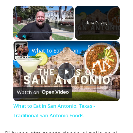
×
Now Playing
×
Play
Unmute
Fullscreen
What to Eat in San Antonio, Texas - Traditional San Antonio Foods
P
Watch on
l
What to Eat in San Antonio, Texas -
a
Traditional San Antonio Foods