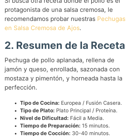
y
Si busca otra receta donde el pollo es el
protagonista de una salsa cremosa, le
V
recomendamos probar nuestras
Pechugas
en Salsa Cremosa de Ajos
.
i
2. Resumen de la Receta
d
Pechuga de pollo aplanada, rellena de
jamón y queso, enrollada, sazonada con
e
mostaza y pimentón, y horneada hasta la
perfección.
o
Tipo de Cocina:
Europea / Fusión Casera.
Tipo de Plato:
Plato Principal / Proteína.
Nivel de Dificultad:
Fácil a Media.
Tiempo de Preparación:
15 minutos.
Tiempo de Cocción:
30-40 minutos.