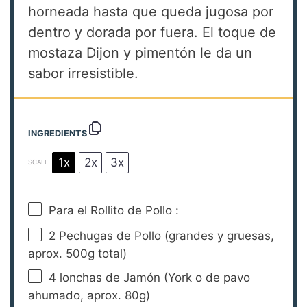
horneada hasta que queda jugosa por
dentro y dorada por fuera. El toque de
mostaza Dijon y pimentón le da un
sabor irresistible.
INGREDIENTS
1x
2x
3x
SCALE
Para el Rollito de Pollo :
2
Pechugas de Pollo (grandes y gruesas,
aprox.
500g
total)
4
lonchas de Jamón (York o de pavo
ahumado, aprox.
80g
)