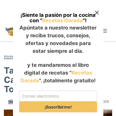
¡Siente la pasión por la cocina
con "
Recetas Dorada
"!
Skip
Apúntate a nuestro newsletter
to
Me
y recibe trucos, consejos,
content
ofertas y novedades para
estar siempre al día.
Home
-
ALMUERZO
y te mandaremos el libro
Tajín de Boniato,
digital de recetas "
Recetas
Castañas y Almendras
Dorada
". ¡totalmente gratuito!
Tostadas
Author:
Rosa Saldaña
Published:
November 10, 2025
¡Suscribirme!