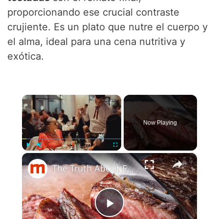
proporcionando ese crucial contraste
crujiente. Es un plato que nutre el cuerpo y
el alma, ideal para una cena nutritiva y
exótica.
×
Now Playing
×
Play
Unmute
Fullscreen
The Truth About Fogo De Chao's Signature Steak
P