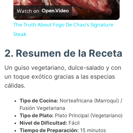
Watch on
l
The Truth About Fogo De Chao's Signature
a
Steak
y
2. Resumen de la Receta
Un guiso vegetariano, dulce-salado y con
V
un toque exótico gracias a las especias
cálidas.
i
Tipo de Cocina:
Norteafricana (Marroquí) /
d
Fusión Vegetariana
Tipo de Plato:
Plato Principal (Vegetariano)
e
Nivel de Dificultad:
Fácil
Tiempo de Preparación:
15 minutos