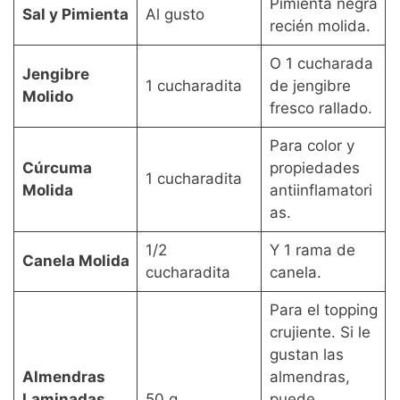
Pimienta negra
Sal y Pimienta
Al gusto
recién molida.
O 1 cucharada
Jengibre
1 cucharadita
de jengibre
Molido
fresco rallado.
Para color y
Cúrcuma
propiedades
1 cucharadita
Molida
antiinflamatori
as.
1/2
Y 1 rama de
Canela Molida
cucharadita
canela.
Para el topping
crujiente. Si le
gustan las
Almendras
almendras,
Laminadas
50 g
puede