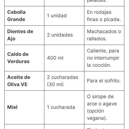
peladas.
Cebolla
En rodajas
1 unidad
Grande
finas o picada.
Dientes de
Machacados o
2 unidades
Ajo
rallados.
Caliente, para
Caldo de
400 ml
no interrumpir
Verduras
la cocción.
Aceite de
2 cucharadas
Para el sofrito.
Oliva VE
(30 ml)
O sirope de
arce o agave
Miel
1 cucharada
(opción
vegana).