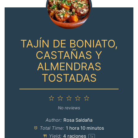
TAJÍN DE BONIATO,
CASTAÑAS Y
ALMENDRAS
TOSTADAS
1
2
3
4
5
Star
Stars
Stars
Stars
Stars
No reviews
Author:
Rosa Saldaña
Total Time:
1 hora 10 minutos
Yield:
4
raciones
1
x