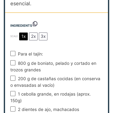
esencial.
INGREDIENTS
1x
2x
3x
SCALE
Para el tajín:
800 g
de boniato, pelado y cortado en
trozos grandes
200 g
de castañas cocidas (en conserva
o envasadas al vacío)
1
cebolla grande, en rodajas (aprox.
150g
)
2
dientes de ajo, machacados